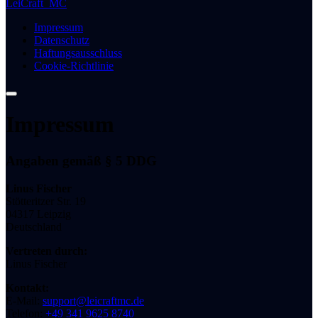
LeiCraft_MC
Impressum
Datenschutz
Haftungsausschluss
Cookie-Richtlinie
Impressum
Angaben gemäß § 5 DDG
Linus Fischer
Stötteritzer Str. 19
04317 Leipzig
Deutschland
Vertreten durch:
Linus Fischer
Kontakt:
E-Mail:
support@leicraftmc.de
Telefon:
+49 341 9625 8740